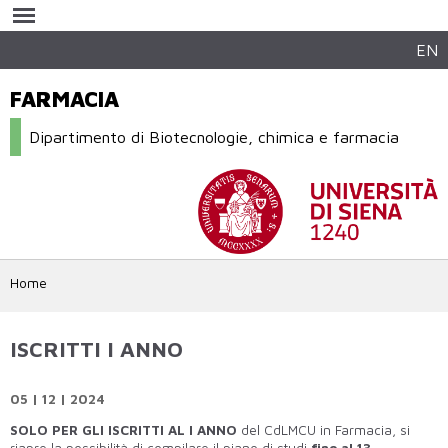
Salta al
contenuto
principale
EN
FARMACIA
Dipartimento di Biotecnologie, chimica e farmacia
Home
ISCRITTI I ANNO
05 | 12 | 2024
SOLO PER GLI ISCRITTI AL I ANNO
del CdLMCU in Farmacia, si