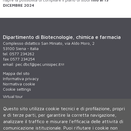
riapre la possibilità di compilare il piano di studi
fino al 13
DICEMBRE 2024
Dipartimento di Biotecnologie, chimica e farmacia
Complesso didattico San Miniato, via Aldo Moro, 2
53100 Siena - Italia
tel. 0577 234262
fax 0577 234254
email:
pec.dbcf@pec.unisipec.it
Mappa del sito
Informativa privacy
Normativa cookie
Cookie settings
Virtual tour
WiFi - unisiWireless
Questo sito utilizza cookie tecnici e di profilazione, propri
e di terze parti, per garantire la corretta navigazione,
analizzare il traffico e misurare l'efficacia delle attività di
comunicazione istituzionale.
Puoi rifiutare i cookie non